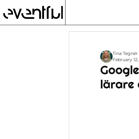
Tina Tegnér
February 12
Google
lärare 