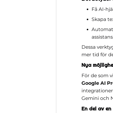
Få AI-hj
Skapa te
Automati
assistan
Dessa verktyg
mer tid för 
Nya möjlighe
För de som vi
Google AI Pr
integrationer
Gemini och
En del av en