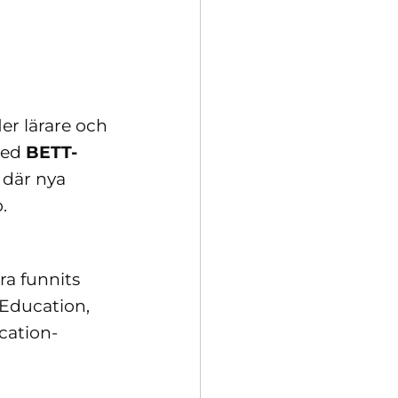
r
ler lärare och
med
BETT-
 där nya
p.
a funnits
 Education,
cation-