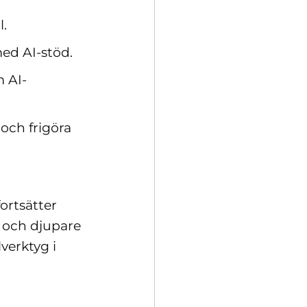
jl.
med AI-stöd.
 AI-
 och frigöra
fortsätter
 och djupare
verktyg i