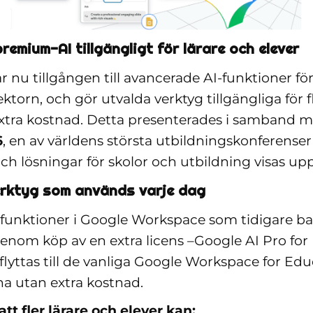
remium-AI tillgängligt för lärare och elever
 nu tillgången till avancerade AI-funktioner fö
ktorn, och gör utvalda verktyg tillgängliga för f
extra kostnad. Detta presenterades i samband 
6
, en av världens största utbildningskonferenser
ch lösningar för skolor och utbildning visas up
verktyg som används varje dag
unktioner i Google Workspace som tidigare bar
genom köp av en extra licens –Google AI Pro for
lyttas till de vanliga Google Workspace for Edu
a utan extra kostnad.
tt fler lärare och elever kan: