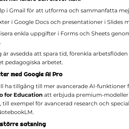
älp i Gmail för att utforma och sammanfatta me
xter i Google Docs och presentationer i Slides 
sera enkla uppgifter i Forms och Sheets genom
s.
 är avsedda att spara tid, förenkla arbetsflöden
det pedagogiska arbetet.
ter med Google AI Pro
ll ha tillgång till mer avancerade AI-funktioner 
o for Education
att erbjuda premium-modeller
, till exempel för avancerad research och special
 NotebookLM.
 större satsning