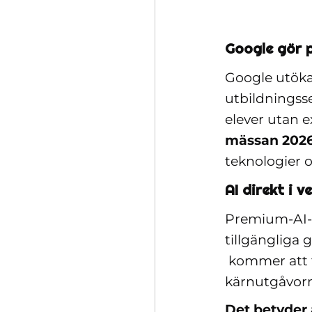
Google gör p
Google utökar
utbildningsse
elever utan 
mässan 202
teknologier o
AI direkt i 
Premium-AI-f
tillgängliga 
kommer att f
kärnutgåvorn
Det betyder a