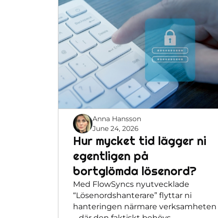
Anna Hansson
June 24, 2026
Hur mycket tid lägger ni
egentligen på
bortglömda lösenord?
Med FlowSyncs nyutvecklade
“Lösenordshanterare” flyttar ni
hanteringen närmare verksamheten
– där den faktiskt behövs.