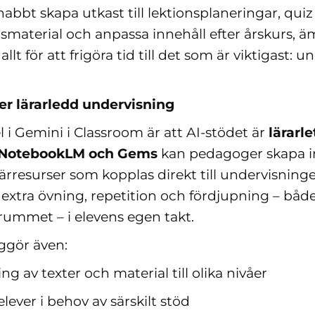
bbt skapa utkast till lektionsplaneringar, quiz
smaterial och anpassa innehåll efter årskurs, 
llt för att frigöra tid till det som är viktigast: 
.
er lärarledd undervisning
l i Gemini i Classroom är att AI‑stödet är
lärarle
NotebookLM och Gems
kan pedagoger skapa in
ärresurser som kopplas direkt till undervisning
extra övning, repetition och fördjupning – både
srummet – i elevens egen takt.
ggör även:
g av texter och material till olika nivåer
elever i behov av särskilt stöd