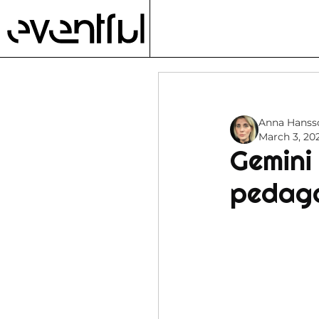
Anna Hanss
March 3, 20
Gemini
pedago