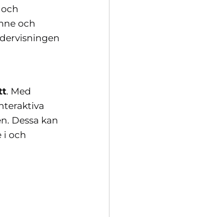
 och
ämne och
undervisningen
tt
. Med
teraktiva
en. Dessa kan
 i och