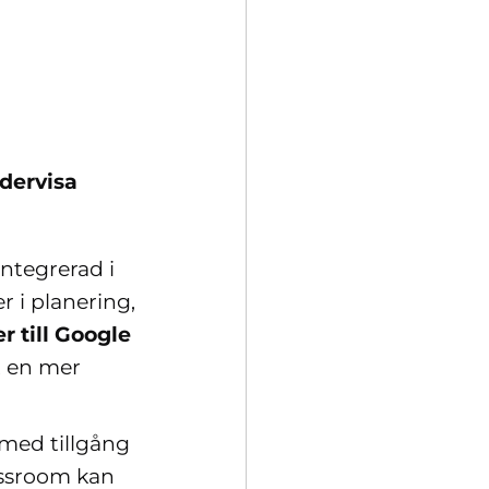
dervisa
 integrerad i
r i planering,
r till Google
t en mer
 med tillgång
lassroom kan