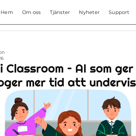
Hem
Om oss
Tjänster
Nyheter
Support
on
26
 i Classroom – AI som ger
ger mer tid att undervi