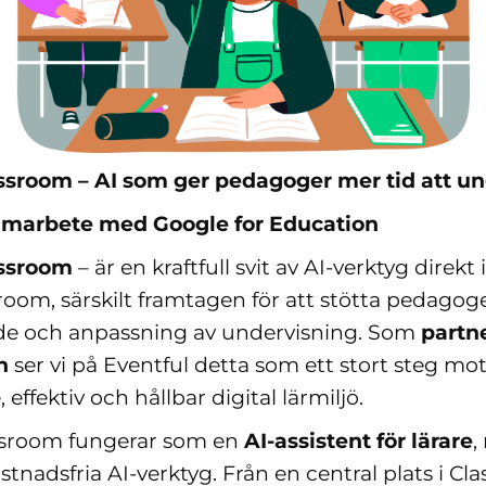
ssroom – AI som ger pedagoger mer tid att un
samarbete med Google for Education
assroom
– är en kraftfull svit av AI‑verktyg direkt
oom, särskilt framtagen för att stötta pedagoge
e och anpassning av undervisning. Som
partne
n
ser vi på Eventful detta som ett stort steg mo
 effektiv och hållbar digital lärmiljö.
ssroom fungerar som en
AI‑assistent för lärare
,
kostnadsfria AI‑verktyg. Från en central plats i C