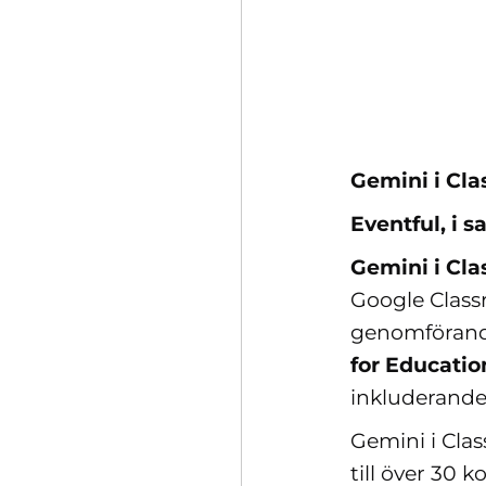
Gemini i Cla
Eventful, i 
Gemini i Cl
Google Classr
genomförand
for Educatio
inkluderande,
Gemini i Cla
till över 30 