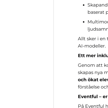
Skapande
baserat p
Multimod
ljudsam
Allt sker i e
AI‑modeller
Ett mer ink
Genom att k
skapas nya m
och ökat e
förståelse oc
Eventful – er
På Eventful 