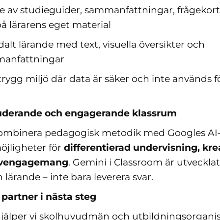
 av studieguider, sammanfattningar, frågekort
å lärarens eget material
alt lärande med text, visuella översikter och
manfattningar
n trygg miljö där data är säker och inte används f
.
luderande och engagerande klassrum
ombinera pedagogisk metodik med Googles AI‑
öjligheter för
differentierad undervisning, kre
levengagemang
. Gemini i Classroom är utvecklat 
h lärande – inte bara leverera svar.
 partner i nästa steg
hjälper vi skolhuvudmän och utbildningsorganis