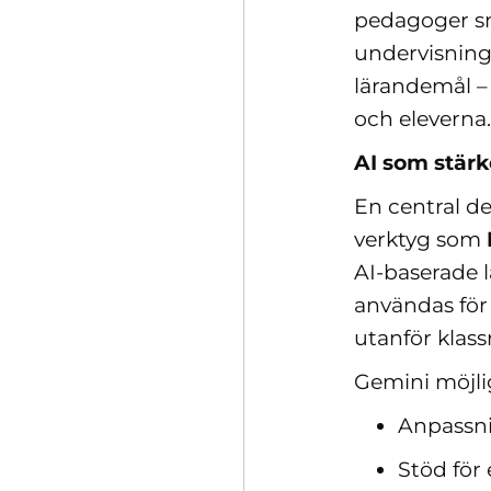
pedagoger sna
undervisning
lärandemål – a
och eleverna
AI som stärk
En central de
verktyg som
AI‑baserade l
användas för 
utanför klas
Gemini möjli
Anpassnin
Stöd för 