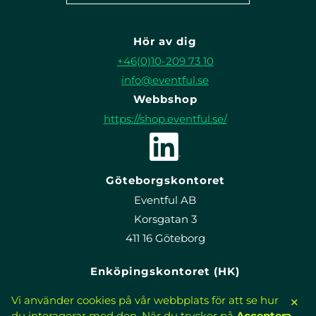
Hör av dig
+46(0)10-209 73 10
info@eventful.se
Webbshop
https://shop.eventful.se/
Göteborgskontoret
Eventful AB
Korsgatan 3
411 16 Göteborg
Enköpingskontoret (HK)
Eventful AB
Välj Inställningar för att välja vilka cookies som används, Ne
Vi använder cookies på vår webbplats för att se hur
✕
Sandgatan 7
du interagerar med den. När du trycker på
Acceptera