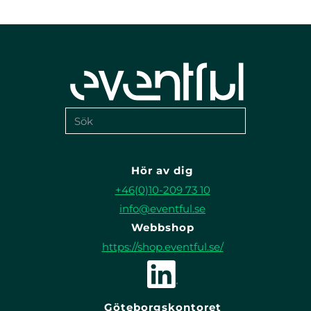
Hör av dig
+46(0)10-209 73 10
info@eventful.se
Webbshop
https://shop.eventful.se/
Göteborgskontoret