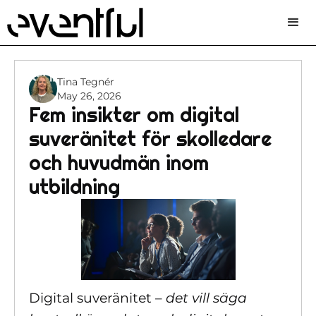
Tina Tegnér
May 26, 2026
Fem insikter om digital
suveränitet för skolledare
och huvudmän inom
utbildning
Digital suveränitet –
det vill säga